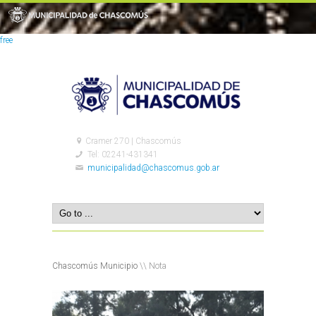
free
Cramer 270 | Chascomús
Tel: 02241-431341
municipalidad@chascomus.gob.ar
Chascomús Municipio
\\ Nota