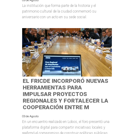
03 de Agosto
La institución que forma parte de la historia y el
patrimonio cultural de la ciudad conmemoró su
aniversario con un acto en su sede social.
EL FRICDE INCORPORÓ NUEVAS
HERRAMIENTAS PARA
IMPULSAR PROYECTOS
REGIONALES Y FORTALECER LA
COOPERACIÓN ENTRE M
03 de Agosto
En un encuentro realizado en Lobos, el foro presentó una
plataforma digital para compartir iniciativas locales y
reafirmó el compromiso de construir políticas públicas