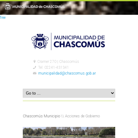
free
Cramer 270 | Chascomús
Tel: 02241-431341
municipalidad@chascomus.gob.ar
Chascomús Municipio
\\ Acciones de Gobierno