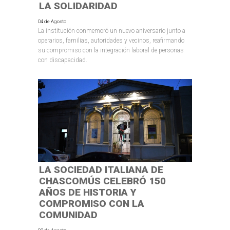
LA SOLIDARIDAD
04 de Agosto
La institución conmemoró un nuevo aniversario junto a
operarios, familias, autoridades y vecinos, reafirmando
su compromiso con la integración laboral de personas
con discapacidad.
LA SOCIEDAD ITALIANA DE
CHASCOMÚS CELEBRÓ 150
AÑOS DE HISTORIA Y
COMPROMISO CON LA
COMUNIDAD