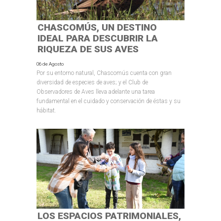
CHASCOMÚS, UN DESTINO
IDEAL PARA DESCUBRIR LA
RIQUEZA DE SUS AVES
06 de Agosto
Por su entorno natural, Chascomús cuenta con gran
diversidad de especies de aves; y el Club de
Observadores de Aves lleva adelante una tarea
fundamental en el cuidado y conservación de éstas y su
hábitat.
LOS ESPACIOS PATRIMONIALES,