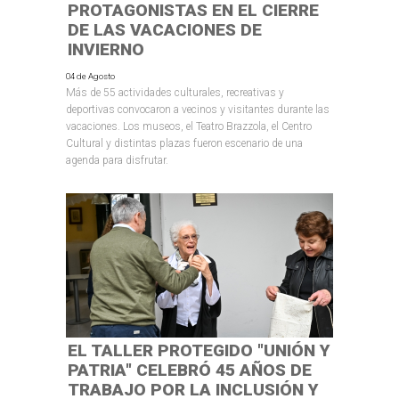
PROTAGONISTAS EN EL CIERRE
DE LAS VACACIONES DE
INVIERNO
04 de Agosto
Más de 55 actividades culturales, recreativas y
deportivas convocaron a vecinos y visitantes durante las
vacaciones. Los museos, el Teatro Brazzola, el Centro
Cultural y distintas plazas fueron escenario de una
agenda para disfrutar.
EL TALLER PROTEGIDO "UNIÓN Y
PATRIA" CELEBRÓ 45 AÑOS DE
TRABAJO POR LA INCLUSIÓN Y