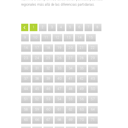
regionales más allá de las diferencias partidarias.
1
2
3
4
5
6
7
8
9
10
11
12
13
14
15
16
17
18
19
20
21
22
23
24
25
26
27
28
29
30
31
32
33
34
35
36
37
38
39
40
41
42
43
44
45
46
47
48
49
50
51
52
53
54
55
56
57
58
59
60
61
62
63
64
65
66
67
68
69
70
71