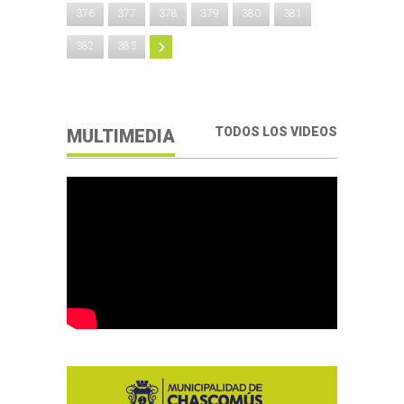
376
377
378
379
380
381
382
383
TODOS LOS VIDEOS
MULTIMEDIA