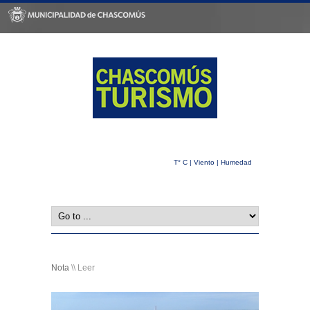
T° C | Viento | Humedad
Nota
\\ Leer