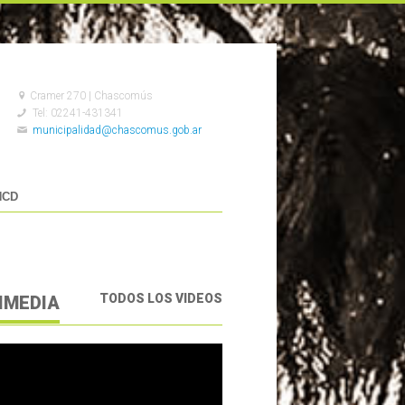
Cramer 270 | Chascomús
Tel: 02241-431341
municipalidad@chascomus.gob.ar
HCD
TODOS LOS VIDEOS
IMEDIA