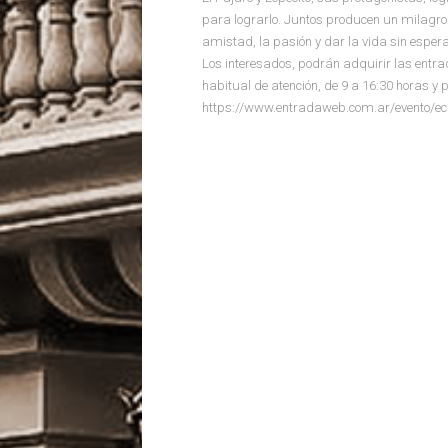
para lograrlo. Juntos producen un milagro: 
amistad, la pasión y dar la vida sin esper
Los interesados, podrán adquirir las entrad
habitual de atención, de 9 a 16:30 horas 
https://www.entradaweb.com.ar/evento/e