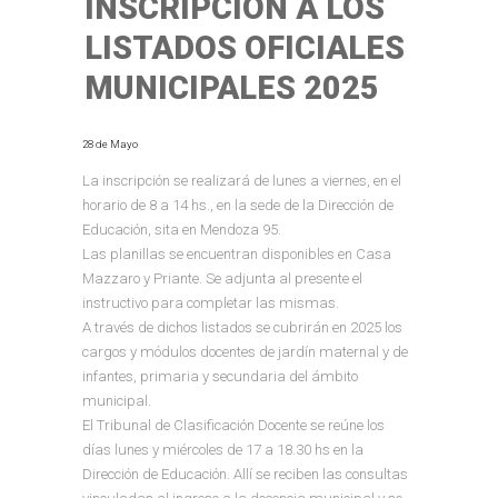
INSCRIPCIÓN A LOS
LISTADOS OFICIALES
MUNICIPALES 2025
28 de Mayo
La inscripción se realizará de lunes a viernes, en el
horario de 8 a 14 hs., en la sede de la Dirección de
Educación, sita en Mendoza 95.
Las planillas se encuentran disponibles en Casa
Mazzaro y Priante. Se adjunta al presente el
instructivo para completar las mismas.
A través de dichos listados se cubrirán en 2025 los
cargos y módulos docentes de jardín maternal y de
infantes, primaria y secundaria del ámbito
municipal.
El Tribunal de Clasificación Docente se reúne los
días lunes y miércoles de 17 a 18.30 hs en la
Dirección de Educación. Allí se reciben las consultas