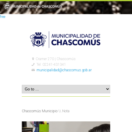
free
Cramer 270 | Chascomús
Tel: 02241-431341
municipalidad@chascomus.gob.ar
Chascomús Municipio
\\ Nota