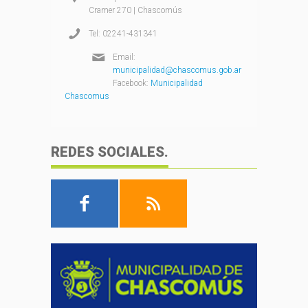
Cramer 270 | Chascomús
Tel: 02241-431341
Email:
municipalidad@chascomus.gob.ar
Facebook:
Municipalidad
Chascomus
REDES SOCIALES.