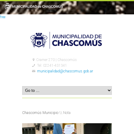
free
Cramer 270 | Chascomús
Tel: 02241-431341
municipalidad@chascomus.gob.ar
Chascomús Municipio
\\ Nota