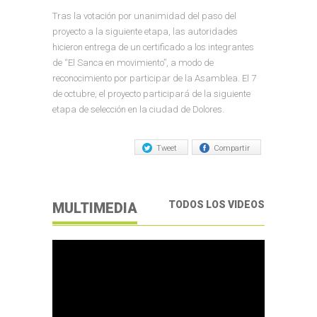
Tras la votación por unanimidad del paso del
proyecto a la siguiente etapa, las autoridades
hicieron entrega de un certificado a los integrantes
de “El Sanca en movimiento”, a modo de
reconocimiento por participar de la Asamblea. El 7
de octubre, el proyecto participará de la siguiente
etapa de selección en la ciudad de Dolores.
Tweet
Compartir
TODOS LOS VIDEOS
MULTIMEDIA