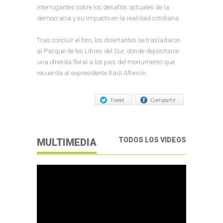
interrogantes sobre los desafíos actuales de la
democracia y su impacto en la realidad cotidiana.
Tras concluir el foro, los disertantes se trasladaron
al Parque de los Libres del Sur, donde depositaron
una ofrenda floral a los pies del monumento que
recuerda al expresidente Raúl Alfonsín.
Tweet
Compartir
TODOS LOS VIDEOS
MULTIMEDIA