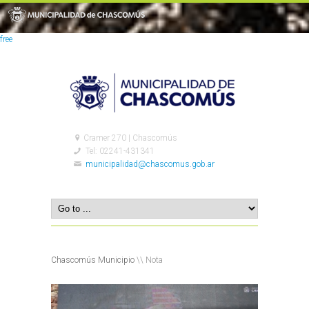
free
Cramer 270 | Chascomús
Tel: 02241-431341
municipalidad@chascomus.gob.ar
Chascomús Municipio
\\ Nota