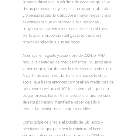
manera directa en la pérdida de poder adquisitivo
de las personas mayores, en su mayoría jubiladas
y/o pensionadas. El dato cobra mayor relevancia si
se considera que en promedio, las personas
mayores consumen cinco medicamentos al mes,
por lo que la proporción del gasto es cada vez
mayor en relación a sus ingresos.
Además, en agosto y diciembre de 2024, el PAMI
redujo la cantidad de medicamentos incluidos en el
vademecum, cambiando los términos de cobertura.
A partir de esta medida, beneficiarios de la obra
social que hasta entonces compraban medicinas de
base con cobertura al 100%, se vieron obligados a
pagar precios libres. En consecuencia, una porción
de esta población manifiesta haber dejado o
reducido el consumo de alguna de ellas.
Como golpe de gracia al bolsillo de jubilados y
pensionados que perciben la mínima, el bono
compensatorio se congeló en marzo de 2024 en