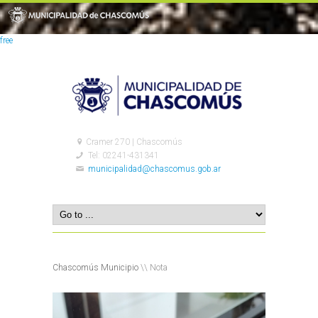
free
Cramer 270 | Chascomús
Tel: 02241-431341
municipalidad@chascomus.gob.ar
Chascomús Municipio
\\ Nota