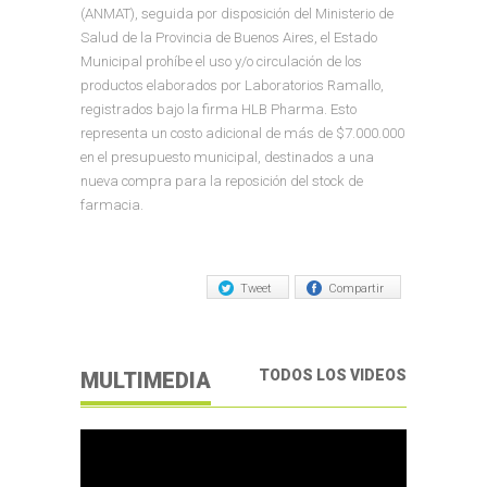
(ANMAT), seguida por disposición del Ministerio de
Salud de la Provincia de Buenos Aires, el Estado
Municipal prohíbe el uso y/o circulación de los
productos elaborados por Laboratorios Ramallo,
registrados bajo la firma HLB Pharma. Esto
representa un costo adicional de más de $7.000.000
en el presupuesto municipal, destinados a una
nueva compra para la reposición del stock de
farmacia.
Tweet
Compartir
TODOS LOS VIDEOS
MULTIMEDIA