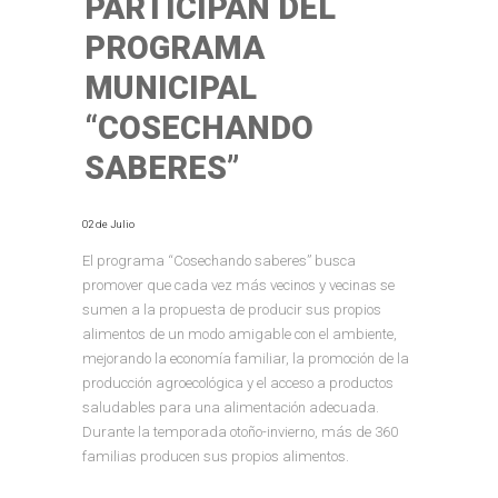
PARTICIPAN DEL
PROGRAMA
MUNICIPAL
“COSECHANDO
SABERES”
02 de Julio
El programa “Cosechando saberes” busca
promover que cada vez más vecinos y vecinas se
sumen a la propuesta de producir sus propios
alimentos de un modo amigable con el ambiente,
mejorando la economía familiar, la promoción de la
producción agroecológica y el acceso a productos
saludables para una alimentación adecuada.
Durante la temporada otoño-invierno, más de 360
familias producen sus propios alimentos.