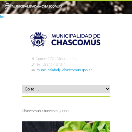
free
Cramer 270 | Chascomús
Tel: 02241-431341
municipalidad@chascomus.gob.ar
Chascomús Municipio
\\ Nota