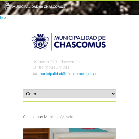
free
Cramer 270 | Chascomús
Tel: 02241-431341
municipalidad@chascomus.gob.ar
Chascomús Municipio
\\ Nota