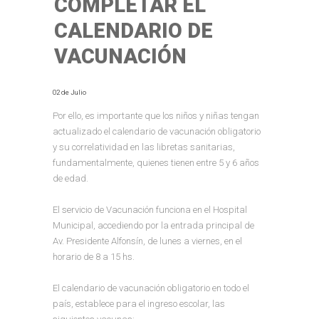
COMPLETAR EL
CALENDARIO DE
VACUNACIÓN
02 de Julio
Por ello, es importante que los niños y niñas tengan
actualizado el calendario de vacunación obligatorio
y su correlatividad en las libretas sanitarias,
fundamentalmente, quienes tienen entre 5 y 6 años
de edad.
El servicio de Vacunación funciona en el Hospital
Municipal, accediendo por la entrada principal de
Av. Presidente Alfonsín, de lunes a viernes, en el
horario de 8 a 15 hs.
El calendario de vacunación obligatorio en todo el
país, establece para el ingreso escolar, las