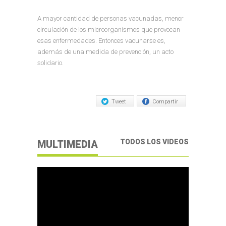
A mayor cantidad de personas vacunadas, menor
circulación de los microorganismos que provocan
esas enfermedades. Entonces vacunarse es,
además de una medida de prevención, un acto
solidario.
Tweet
Compartir
TODOS LOS VIDEOS
MULTIMEDIA