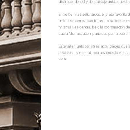
disfrutar del sol y del paisaje único que ofr
Entre los más solicitados, el plato favorit
milanesa con papas fritas. La salida se rea
misma Residencia, bajo la coordinación de la
Lucía Murias; acompañados por la coordin
Este taller junto con otras actividades que 
emocional y mental, promoviendo la vincu
vida.