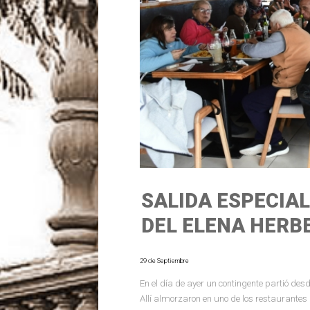
SALIDA ESPECIAL
DEL ELENA HERB
29 de Septiembre
En el día de ayer un contingente partió de
Allí almorzaron en uno de los restaurantes