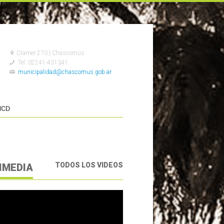
Cramer 270 | Chascomús
Tel: 02241-431341
municipalidad@chascomus.gob.ar
HCD
TODOS LOS VIDEOS
IMEDIA