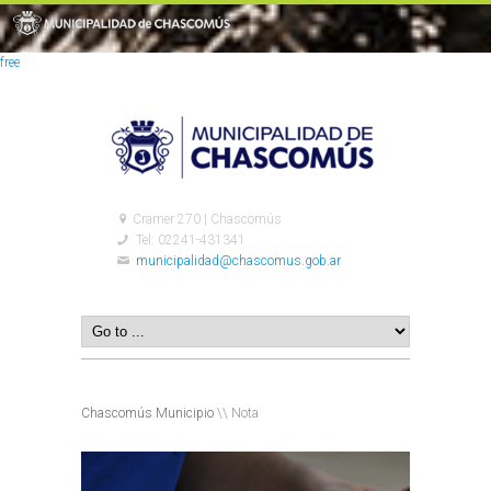
free
Cramer 270 | Chascomús
Tel: 02241-431341
municipalidad@chascomus.gob.ar
Chascomús Municipio
\\ Nota