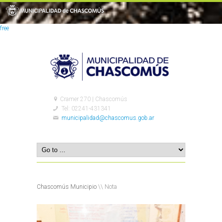
free
Cramer 270 | Chascomús
Tel: 02241-431341
municipalidad@chascomus.gob.ar
Chascomús Municipio
\\ Nota