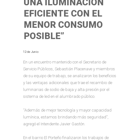
UNA ILUMINACIÓN
EFICIENTE CON EL
MENOR CONSUMO
POSIBLE”
12 de Junio
En un encuentro mantenido con el Secretario de
Servicio Públicos, Sebastián Placenave y miembros
de su equipo de trabajo, se analizaron los beneficios
y las ventajas adicionales que trae el recambio de
luminarias de sodio de baja y alta presión por el
sistema de led en el alumbrado público.
“Además de mejor tecnología y mayor capacidad
lumínica, estamos brindando más seguridad”,
agregó el Intendente Javier Gastón.
En el barrio El Porteño finalizaron los trabajos de