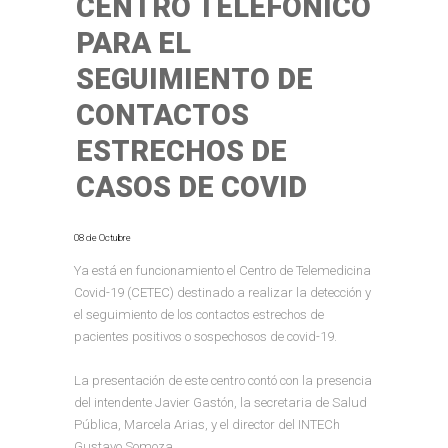
CENTRO TELEFÓNICO
PARA EL
SEGUIMIENTO DE
CONTACTOS
ESTRECHOS DE
CASOS DE COVID
08 de Octubre
Ya está en funcionamiento el Centro de Telemedicina
Covid-19 (CETEC) destinado a realizar la detección y
el seguimiento de los contactos estrechos de
pacientes positivos o sospechosos de covid-19.
La presentación de este centro contó con la presencia
del intendente Javier Gastón, la secretaria de Salud
Pública, Marcela Arias, y el director del INTECh
Gustavo Somoza.