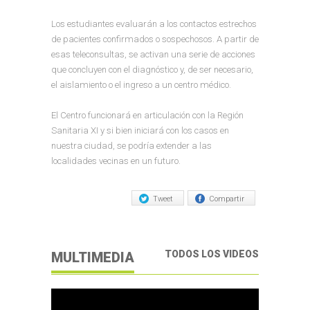
Los estudiantes evaluarán a los contactos estrechos
de pacientes confirmados o sospechosos. A partir de
esas teleconsultas, se activan una serie de acciones
que concluyen con el diagnóstico y, de ser necesario,
el aislamiento o el ingreso a un centro médico.
El Centro funcionará en articulación con la Región
Sanitaria XI y si bien iniciará con los casos en
nuestra ciudad, se podría extender a las
localidades vecinas en un futuro.
Tweet
Compartir
TODOS LOS VIDEOS
MULTIMEDIA