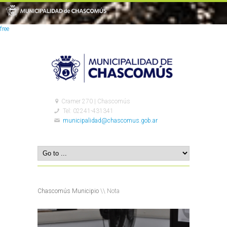
free
Cramer 270 | Chascomús
Tel: 02241-431341
municipalidad@chascomus.gob.ar
Chascomús Municipio
\\ Nota