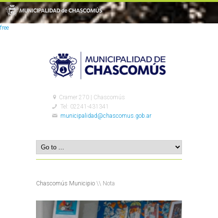
free
Cramer 270 | Chascomús
Tel: 02241-431341
municipalidad@chascomus.gob.ar
Chascomús Municipio
\\ Nota