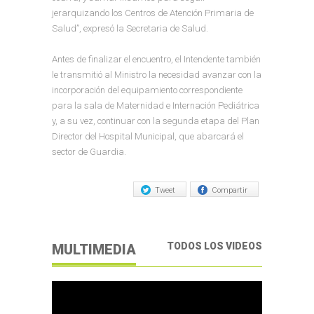
jerarquizando los Centros de Atención Primaria de
Salud”, expresó la Secretaria de Salud.
Antes de finalizar el encuentro, el Intendente también
le transmitió al Ministro la necesidad avanzar con la
incorporación del equipamiento correspondiente
para la sala de Maternidad e Internación Pediátrica
y, a su vez, continuar con la segunda etapa del Plan
Director del Hospital Municipal, que abarcará el
sector de Guardia.
Tweet
Compartir
TODOS LOS VIDEOS
MULTIMEDIA