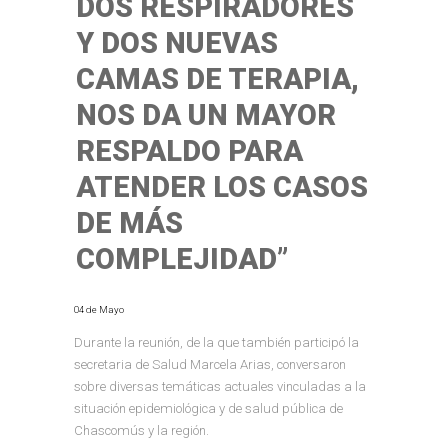
DOS RESPIRADORES
Y DOS NUEVAS
CAMAS DE TERAPIA,
NOS DA UN MAYOR
RESPALDO PARA
ATENDER LOS CASOS
DE MÁS
COMPLEJIDAD”
04 de Mayo
Durante la reunión, de la que también participó la
secretaria de Salud Marcela Arias, conversaron
sobre diversas temáticas actuales vinculadas a la
situación epidemiológica y de salud pública de
Chascomús y la región.