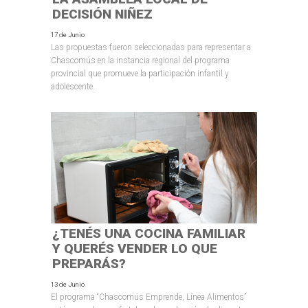
DECISIÓN NIÑEZ
17 de Junio
Las propuestas fueron seleccionadas para representar a
Chascomús en la instancia regional del programa
provincial que promueve la participación infantil y
adolescente.
¿TENÉS UNA COCINA FAMILIAR
Y QUERÉS VENDER LO QUE
PREPARÁS?
13 de Junio
El programa “Chascomús Emprende, Línea Alimentos”