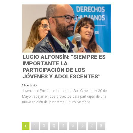
LUCIO ALFONSÍN: “SIEMPRE ES
IMPORTANTE LA
PARTICIPACIÓN DE LOS
JÓVENES Y ADOLESCENTES”
13 de Junio
Jóvenes de Envión de los barrios San Cayetano y 30 de
Mayo trabajan en dos proyectos para participar de una
nueva edición del programa Futuro Memoria
1
2
3
4
5
6
7
8