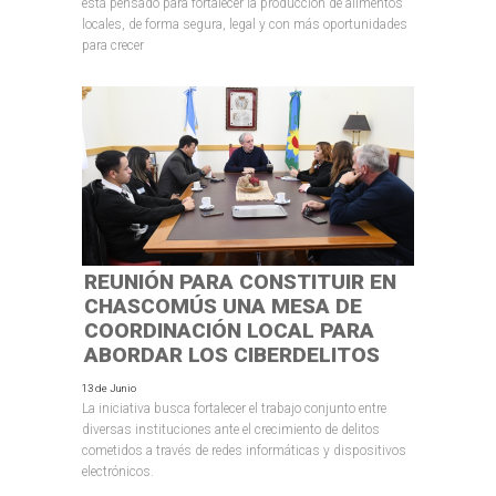
está pensado para fortalecer la producción de alimentos
locales, de forma segura, legal y con más oportunidades
para crecer
REUNIÓN PARA CONSTITUIR EN
CHASCOMÚS UNA MESA DE
COORDINACIÓN LOCAL PARA
ABORDAR LOS CIBERDELITOS
13 de Junio
La iniciativa busca fortalecer el trabajo conjunto entre
diversas instituciones ante el crecimiento de delitos
cometidos a través de redes informáticas y dispositivos
electrónicos.