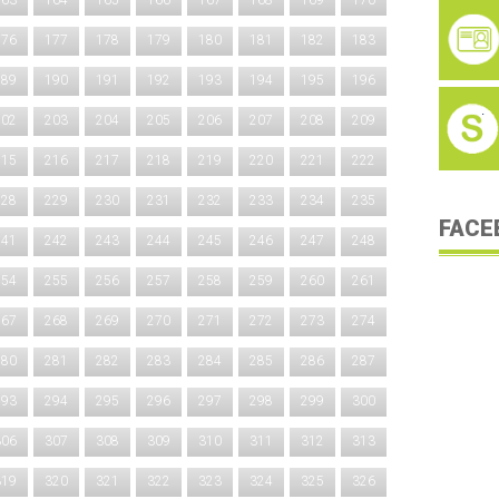
163
164
165
166
167
168
169
170
176
177
178
179
180
181
182
183
189
190
191
192
193
194
195
196
202
203
204
205
206
207
208
209
215
216
217
218
219
220
221
222
228
229
230
231
232
233
234
235
FACE
241
242
243
244
245
246
247
248
254
255
256
257
258
259
260
261
267
268
269
270
271
272
273
274
280
281
282
283
284
285
286
287
293
294
295
296
297
298
299
300
306
307
308
309
310
311
312
313
319
320
321
322
323
324
325
326