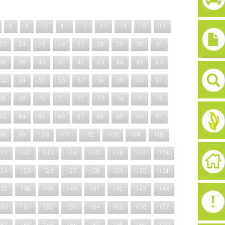
8
9
10
11
12
13
14
15
16
23
24
25
26
27
28
29
30
31
38
39
40
41
42
43
44
45
46
53
54
55
56
57
58
59
60
61
68
69
70
71
72
73
74
75
76
83
84
85
86
87
88
89
90
91
98
99
100
101
102
103
104
105
111
112
113
114
115
116
117
118
124
125
126
127
128
129
130
131
137
138
139
140
141
142
143
144
150
151
152
153
154
155
156
157