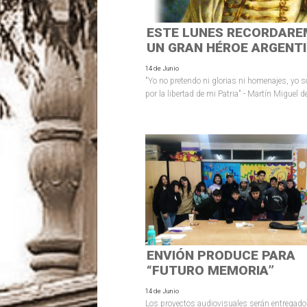
ESTE LUNES RECORDARE
UN GRAN HÉROE ARGENT
14 de Junio
"Yo no pretendo ni glorias ni homenajes, yo s
por la libertad de mi Patria" - Martín Miguel
ENVIÓN PRODUCE PARA
“FUTURO MEMORIA”
14 de Junio
Los proyectos audiovisuales serán entregado