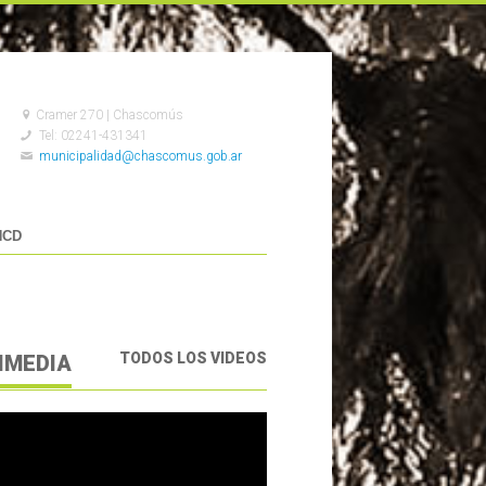
Cramer 270 | Chascomús
Tel: 02241-431341
municipalidad@chascomus.gob.ar
HCD
TODOS LOS VIDEOS
IMEDIA