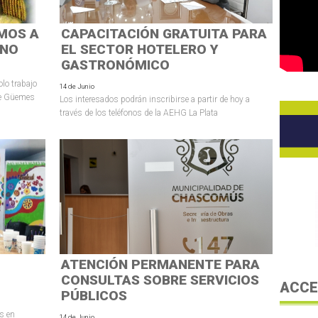
MOS A
CAPACITACIÓN GRATUITA PARA
INO
EL SECTOR HOTELERO Y
GASTRONÓMICO
olo trabajo
14 de Junio
 de Güemes
Los interesados podrán inscribirse a partir de hoy a
través de los teléfonos de la AEHG La Plata
ATENCIÓN PERMANENTE PARA
CONSULTAS SOBRE SERVICIOS
ACCE
PÚBLICOS
s en
14 de Junio