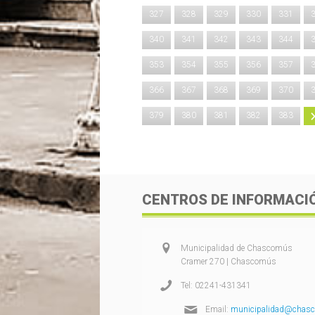
327
328
329
330
331
340
341
342
343
344
353
354
355
356
357
366
367
368
369
370
379
380
381
382
383
CENTROS DE INFORMACI
Municipalidad de Chascomús
Cramer 270 | Chascomús
Tel: 02241-431341
Email:
municipalidad@chasc