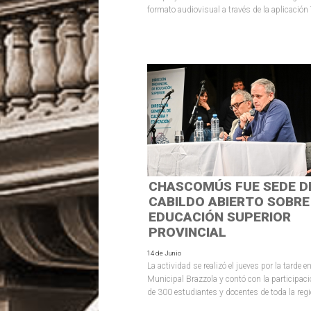
formato audiovisual a través de la aplicación
CHASCOMÚS FUE SEDE D
CABILDO ABIERTO SOBRE
EDUCACIÓN SUPERIOR
PROVINCIAL
14 de Junio
La actividad se realizó el jueves por la tarde en
Municipal Brazzola y contó con la participac
de 300 estudiantes y docentes de toda la regi