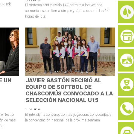
 Tik Tok
El sistema centralizado 147 permite a los vecinos
comunicarse de forma simple y rápida durante las 24
horas del día.
E UN
JAVIER GASTÓN RECIBIÓ AL
EQUIPO DE SOFTBOL DE
CHASCOMÚS CONVOCADO A LA
SELECCIÓN NACIONAL U15
13 de Junio
 el Teatro
El intendente conversó con las jugadoras convocadas a
ión de más
la concentración nacional de la próxima semana
ón.