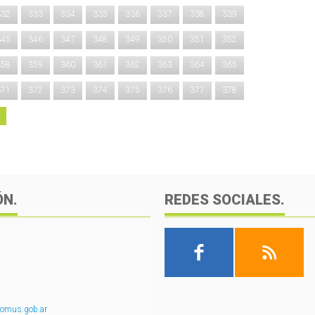
332
333
334
335
336
337
338
339
345
346
347
348
349
350
351
352
358
359
360
361
362
363
364
365
371
372
373
374
375
376
377
378
ÓN.
REDES SOCIALES.
omus.gob.ar