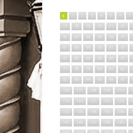
1
2
3
4
5
6
7
17
18
19
20
21
22
32
33
34
35
36
37
47
48
49
50
51
52
62
63
64
65
66
67
77
78
79
80
81
82
92
93
94
95
96
97
106
107
108
109
110
119
120
121
122
123
132
133
134
135
136
145
146
147
148
149