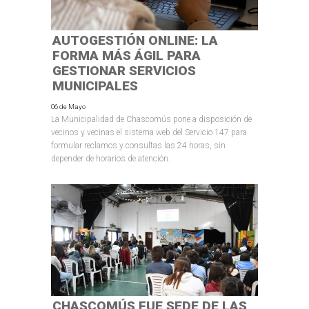
AUTOGESTIÓN ONLINE: LA
FORMA MÁS ÁGIL PARA
GESTIONAR SERVICIOS
MUNICIPALES
06 de Mayo
La Municipalidad de Chascomús pone a disposición de
vecinos y vecinas el sistema web del Servicio 147 para
formular reclamos y consultas las 24 horas, sin
depender de horarios de atención.
CHASCOMÚS FUE SEDE DE LAS