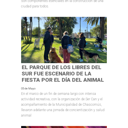
son componentes esenciales en la construcción de una
ciudad para todos.
EL PARQUE DE LOS LIBRES DEL
SUR FUE ESCENARIO DE LA
FIESTA POR EL DÍA DEL ANIMAL
05 de Mayo
En el marco de un fin de semana largo con intensa
actividad recreativa, con la organización de Ser Can y el
acompañamiento de la Municipalidad de Chascomús,
llevaron adelante una jornada de concientización y salud
animal