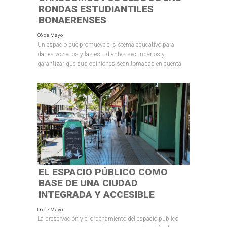
RONDAS ESTUDIANTILES
BONAERENSES
06 de Mayo
Un espacio que promueve el sistema educativo para
darles voz a los y las estudiantes secundarios y
garantizar que sus opiniones sean tomadas en cuenta
EL ESPACIO PÚBLICO COMO
BASE DE UNA CIUDAD
INTEGRADA Y ACCESIBLE
06 de Mayo
La preservación y el ordenamiento del espacio público