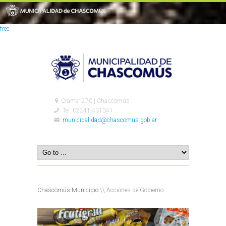
free
Cramer 270 | Chascomús
Tel: 02241-431341
municipalidad@chascomus.gob.ar
Chascomús Municipio
\\ Acciones de Gobierno