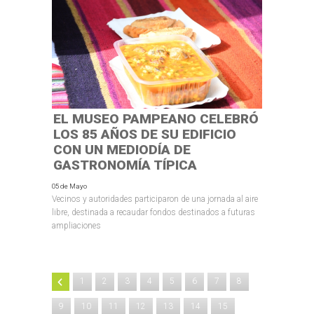
EL MUSEO PAMPEANO CELEBRÓ
LOS 85 AÑOS DE SU EDIFICIO
CON UN MEDIODÍA DE
GASTRONOMÍA TÍPICA
05 de Mayo
Vecinos y autoridades participaron de una jornada al aire
libre, destinada a recaudar fondos destinados a futuras
ampliaciones
1
2
3
4
5
6
7
8
9
10
11
12
13
14
15