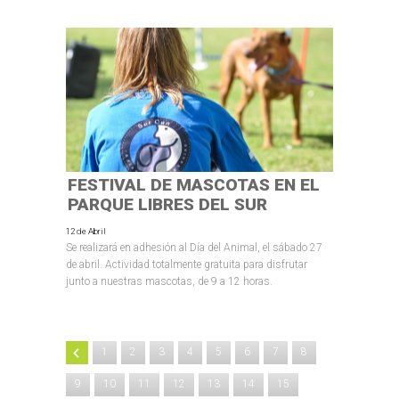
FESTIVAL DE MASCOTAS EN EL
PARQUE LIBRES DEL SUR
12 de Abril
Se realizará en adhesión al Día del Animal, el sábado 27
de abril. Actividad totalmente gratuita para disfrutar
junto a nuestras mascotas, de 9 a 12 horas.
1
2
3
4
5
6
7
8
9
10
11
12
13
14
15