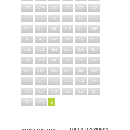
328
329
330
331
332
333
334
335
336
337
338
339
340
341
342
343
344
345
346
347
348
349
350
351
352
353
354
355
356
357
358
359
360
361
362
363
364
365
366
367
368
369
370
371
372
373
374
375
376
377
378
379
380
381
382
383
TODOS LOS VIDEOS