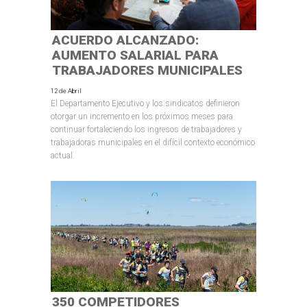
ACUERDO ALCANZADO:
AUMENTO SALARIAL PARA
TRABAJADORES MUNICIPALES
12 de Abril
El Departamento Ejecutivo y los sindicatos definieron
otorgar un incremento en los próximos meses para
continuar fortaleciendo los ingresos de trabajadores y
trabajadoras municipales en el difícil contexto económico
actual.
350 COMPETIDORES