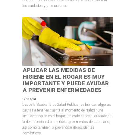
Chascomús solicitamos a vecinos y vecinas extremar
los cuidados y precauciones.
APLICAR LAS MEDIDAS DE
HIGIENE EN EL HOGAR ES MUY
IMPORTANTE Y PUEDE AYUDAR
A PREVENIR ENFERMEDADES
12 de Abril
Desde la Secretaría de Salud Pública, se brindan algunas
pautas a tener en cuenta al momento de realizar una
limpieza segura en el hogar, teniendo especial cuidado en
la desinfección de superficies y elementos de uso diario,
así como también la prevención de accidentes
domésticos.