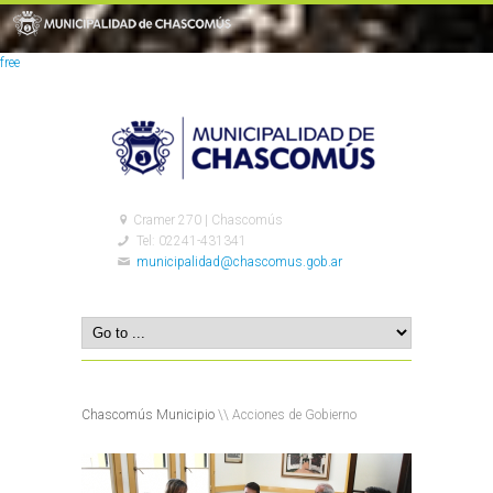
free
Cramer 270 | Chascomús
Tel: 02241-431341
municipalidad@chascomus.gob.ar
Chascomús Municipio
\\ Acciones de Gobierno