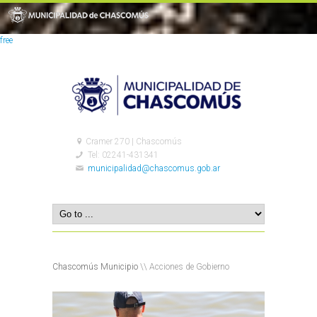
free
Cramer 270 | Chascomús
Tel: 02241-431341
municipalidad@chascomus.gob.ar
Chascomús Municipio
\\ Acciones de Gobierno