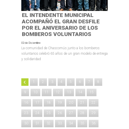
EL INTENDENTE MUNICIPAL
ACOMPAÑÓ EL GRAN DESFILE
POR EL ANIVERSARIO DE LOS
BOMBEROS VOLUNTARIOS
02 de Diciembre
La comunidad de Chascomús junto a los bomberos
voluntarios celebró 65 años de un gran modelo de entrega
y solidaridad
1
2
3
4
5
6
7
8
9
10
11
12
13
14
15
16
17
18
19
20
21
22
23
24
25
26
27
28
29
30
31
32
33
34
35
36