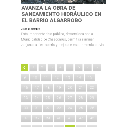
AVANZA LA OBRA DE
SANEAMIENTO HIDRÁULICO EN
EL BARRIO ALGARROBO
22 de Diciembre
Esta importante obra pública, desarrollada por la
Municipalidad de Chascomús, permitirá eliminar
zanjones a cielo abierto y mejorar el escurrimiento pluvial
1
2
3
4
5
6
7
8
9
10
11
12
13
14
15
16
17
18
19
20
21
22
23
24
25
26
27
28
29
30
31
32
33
34
35
36
37
38
39
40
41
42
43