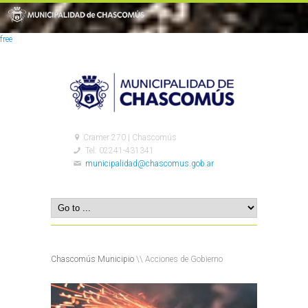
free
Cramer 270 | Chascomús
Tel: 02241-431341
municipalidad@chascomus.gob.ar
Chascomús Municipio
\\ Acciones de Gobierno