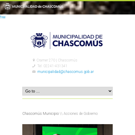
free
Cramer 270 | Chascomús
Tel: 02241-431341
municipalidad@chascomus.gob.ar
Chascomús Municipio
\\ Acciones de Gobierno