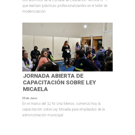
con alumnos de la Escuela de Educación Técnica Nº 1
que realizan prácticas profesionalizantes en el taller de
modernización.
JORNADA ABIERTA DE
CAPACITACIÓN SOBRE LEY
MICAELA
05 de Junio
En el marco del 3J Ni Una Menos, comenzó hoy la
capacitación sobre Ley Micaela para empleados de la
administración municipal.