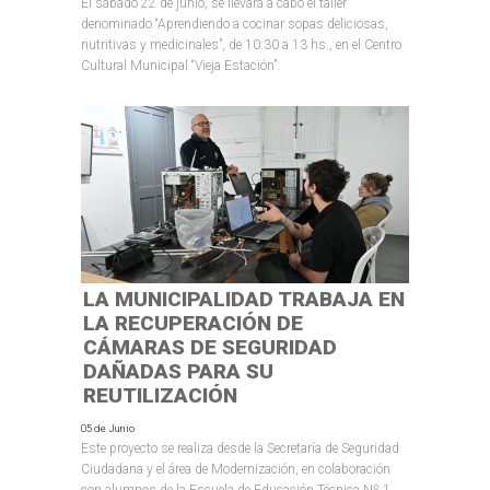
El sábado 22 de junio, se llevará a cabo el taller
denominado “Aprendiendo a cocinar sopas deliciosas,
nutritivas y medicinales”, de 10:30 a 13 hs., en el Centro
Cultural Municipal “Vieja Estación”.
LA MUNICIPALIDAD TRABAJA EN
LA RECUPERACIÓN DE
CÁMARAS DE SEGURIDAD
DAÑADAS PARA SU
REUTILIZACIÓN
05 de Junio
Este proyecto se realiza desde la Secretaría de Seguridad
Ciudadana y el área de Modernización, en colaboración