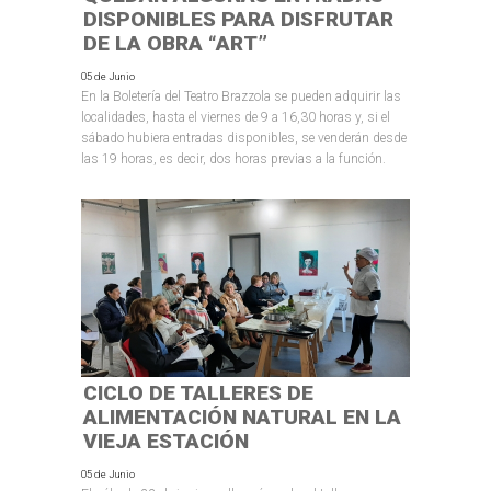
DISPONIBLES PARA DISFRUTAR
DE LA OBRA “ART”
05 de Junio
En la Boletería del Teatro Brazzola se pueden adquirir las
localidades, hasta el viernes de 9 a 16,30 horas y, si el
sábado hubiera entradas disponibles, se venderán desde
las 19 horas, es decir, dos horas previas a la función.
CICLO DE TALLERES DE
ALIMENTACIÓN NATURAL EN LA
VIEJA ESTACIÓN
05 de Junio