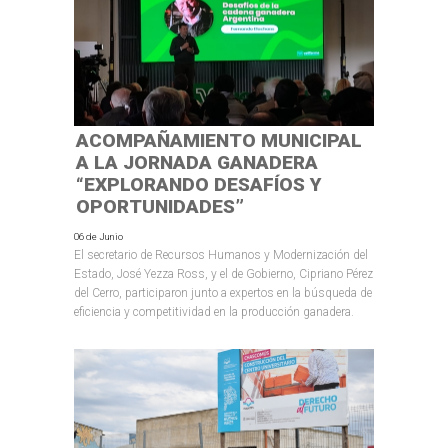
ACOMPAÑAMIENTO MUNICIPAL
A LA JORNADA GANADERA
“EXPLORANDO DESAFÍOS Y
OPORTUNIDADES”
06 de Junio
El secretario de Recursos Humanos y Modernización del
Estado, José Yezza Ross, y el de Gobierno, Cipriano Pérez
del Cerro, participaron junto a expertos en la búsqueda de
eficiencia y competitividad en la producción ganadera.