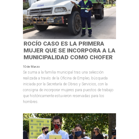
ROCÍO CASO ES LA PRIMERA
MUJER QUE SE INCORPORA A LA
MUNICIPALIDAD COMO CHOFER
10 de Marzo
Se suma a la familia municipal tras una selección
realizada a través de la Oficina de Empleo, búsqueda
iniciada por la Secretaría de Obras y Servicios, con la
consigna de incorporar mujeres para puestos de trabajo
que históricamente estuvieron reservadas para los
hombres.